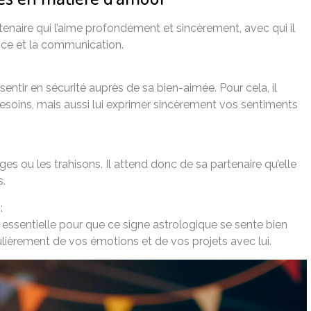
naire qui l’aime profondément et sincèrement, avec qui il
ance et la communication.
entir en sécurité auprès de sa bien-aimée. Pour cela, il
esoins, mais aussi lui exprimer sincèrement vos sentiments
 ou les trahisons. Il attend donc de sa partenaire qu’elle
s.
:
essentielle pour que ce signe astrologique se sente bien
ulièrement de vos émotions et de vos projets avec lui.