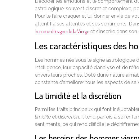
Décoder les émotions et le comportement d
astrologique, souvent discret et complexe, pe
Pour le faire craquer et lui donner envie de vous
attentif à ses attentes et ses sentiments. D
homme du signe de la Vierge
et s’inscrire dans son 
Les caractéristiques des 
Les hommes nés sous le signe astrologique de
intelligence, leur capacité d’analyse et de réfl
envers leurs proches. Doté d’une nature aimab
constante d’améliorer tous les aspects de sa
La timidité et la discrétion
Parmi les traits principaux qui font inélucta
timidité
et
discrétion
. Il tend parfois à se ren
sentiments, ce qui rend difficile le déchiffre
Les besoins des hommes vierg