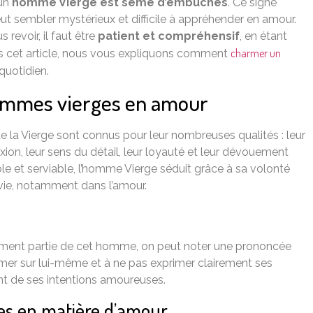
’un
homme Vierge est semé d’embûches
. Ce signe
ut sembler mystérieux et difficile à appréhender en amour.
 revoir, il faut être
patient et compréhensif
, en étant
charmer un
ans cet article, nous vous expliquons comment
quotidien.
hommes vierges en amour
 la Vierge sont connus pour leur nombreuses qualités : leur
exion, leur sens du détail, leur loyauté et leur dévouement
le et serviable, l’homme Vierge séduit grâce à sa volonté
 vie, notamment dans l’amour.
blement partie de cet homme, on peut noter une prononcée
fermer sur lui-même et à ne pas exprimer clairement ses
ment de ses intentions amoureuses.
es en matière d’amour